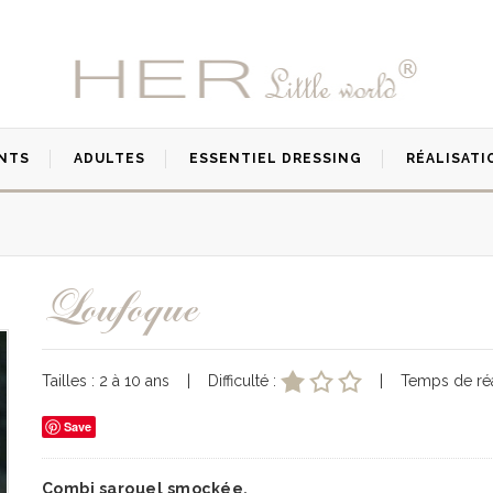
NTS
ADULTES
ESSENTIEL DRESSING
RÉALISATI
Loufoque
Tailles : 2 à 10 ans | Difficulté :
| Temps de réal
Save
Combi sarouel smockée.