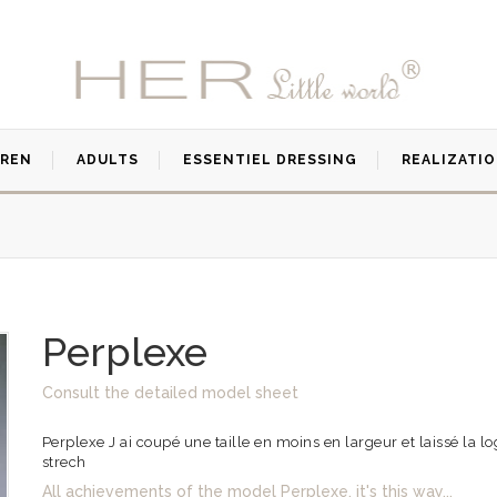
DREN
ADULTS
ESSENTIEL DRESSING
REALIZATI
Perplexe
Consult the detailed model sheet
Perplexe J ai coupé une taille en moins en largeur et laissé la l
strech
All achievements of the model Perplexe, it's this way...