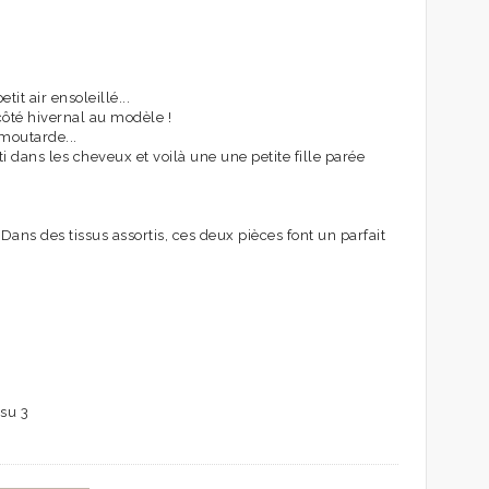
tit air ensoleillé...
côté hivernal au modèle !
 moutarde...
 dans les cheveux et voilà une une petite fille parée
ans des tissus assortis, ces deux pièces font un parfait
ssu 3