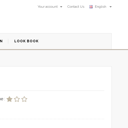
Your account
Contact Us
English
ON
LOOK BOOK
e :