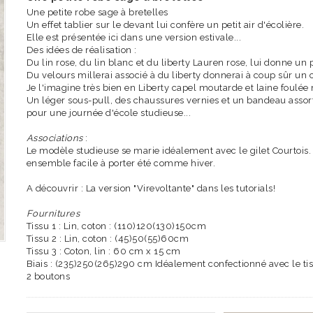
Une petite robe sage à bretelles
Un effet tablier sur le devant lui confère un petit air d'écolière.
Elle est présentée ici dans une version estivale...
Des idées de réalisation :
Du lin rose, du lin blanc et du liberty Lauren rose, lui donne un pe
Du velours millerai associé à du liberty donnerai à coup sûr un 
Je l'imagine très bien en Liberty capel moutarde et laine foulée
Un léger sous-pull, des chaussures vernies et un bandeau assorti
pour une journée d'école studieuse...
Associations
:
Le modèle studieuse se marie idéalement avec le gilet Courtois. D
ensemble facile à porter été comme hiver.
A découvrir : La version "Virevoltante" dans les tutorials!
Fournitures
Tissu 1 : Lin, coton : (110)120(130)150cm
Tissu 2 : Lin, coton : (45)50(55)60cm
Tissu 3 : Coton, lin : 60 cm x 15 cm
Biais : (235)250(265)290 cm Idéalement confectionné avec le ti
2 boutons