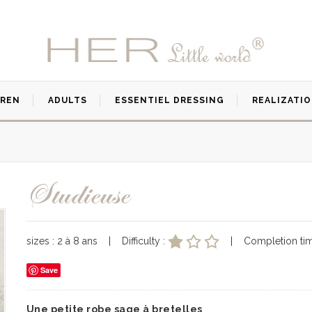
DREN
ADULTS
ESSENTIEL DRESSING
REALIZATI
Studieuse
sizes : 2 à 8 ans | Difficulty :
| Completion tim
Save
Une petite robe sage à bretelles