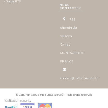
Guide PDF
NOUS
CONTACTER
255
chemin du
villaron
83440
MONTAUROUX
FRANCE
contact@herlittleworld.fr
© Copyright 2026 HER Little world® - Tous droits réservés
Réalisation security